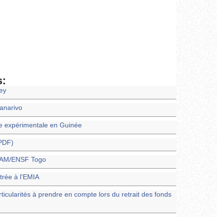
s:
ney
nanarivo
e expérimentale en Guinée
(PDF)
ENAM/ENSF Togo
trée à l'EMIA
rticularités à prendre en compte lors du retrait des fonds