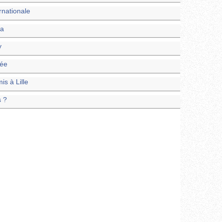
ernationale
oa
y
née
is à Lille
s ?