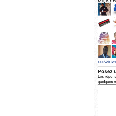
>>>Voir le
Posez 
Les répons
quelques m