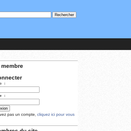
 membre
onnecter
o :
e :
avez pas un compte,
cliquez ici pour vous
mbres du site