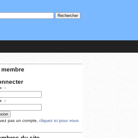
 membre
onnecter
o :
e :
avez pas un compte,
cliquez ici pour vous
mbres du site