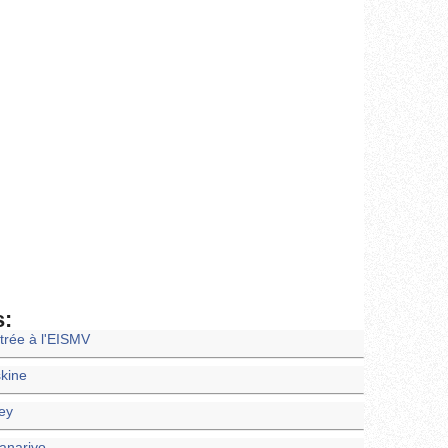
s:
trée à l'EISMV
skine
ney
nanarivo