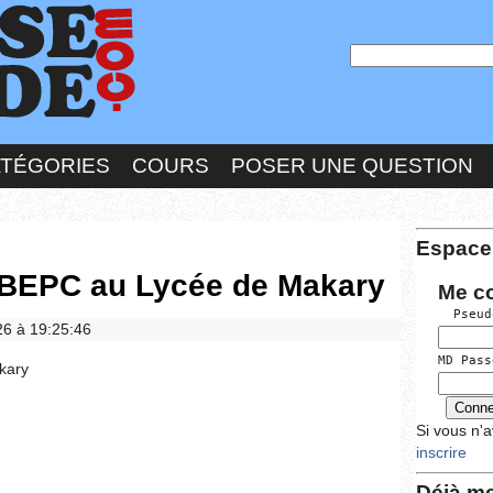
ATÉGORIES
COURS
POSER UNE QUESTION
Espace
 BEPC au Lycée de Makary
Me c
  Pseud
026 à 19:25:46
MD Pass
kary
Si vous n'
inscrire
Déjà me