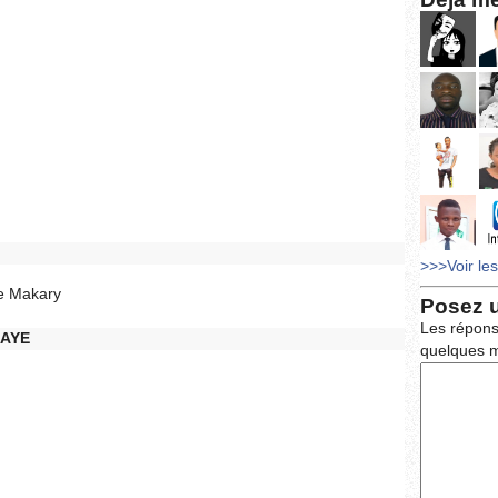
>>>Voir le
e Makary
Posez 
Les répons
AYE
quelques m