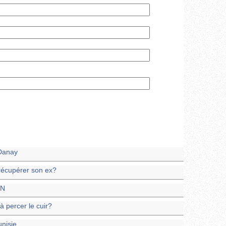
-Danay
récupérer son ex?
SN
 percer le cuir?
nisie