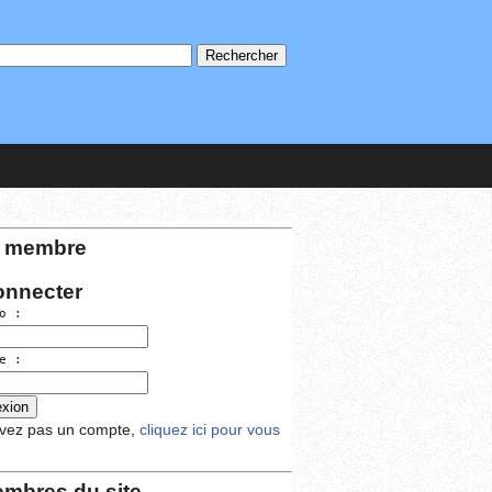
 membre
onnecter
o :
e :
avez pas un compte,
cliquez ici pour vous
mbres du site