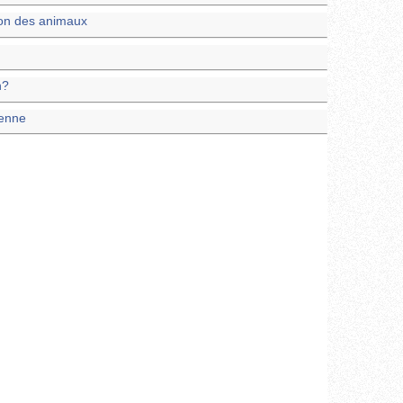
ion des animaux
n?
ienne