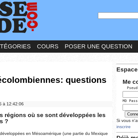
ATÉGORIES
COURS
POSER UNE QUESTION
Espace
récolombiennes: questions
Me c
  Pseud
MD Pass
6 à 12:42:06
les régions où se sont développées les
s ?
Si vous n'
inscrire
nt développées en Mésoamérique (une partie du Mexique
Déjà me