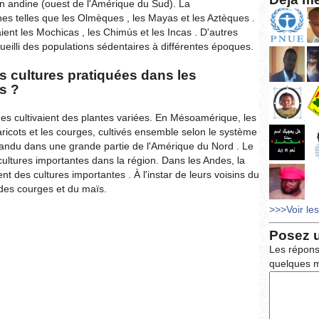
ion andine (ouest de l'Amérique du Sud). La
es telles que les Olmèques , les Mayas et les Aztèques .
ient les Mochicas , les Chimús et les Incas . D'autres
illi des populations sédentaires à différentes époques.
es cultures pratiquées dans les
s ?
nes cultivaient des plantes variées. En Mésoamérique, les
haricots et les courges, cultivés ensemble selon le système
pandu dans une grande partie de l'Amérique du Nord . Le
cultures importantes dans la région. Dans les Andes, la
t des cultures importantes . À l'instar de leurs voisins du
 des courges et du maïs.
>>>Voir le
Posez 
Les répons
quelques m