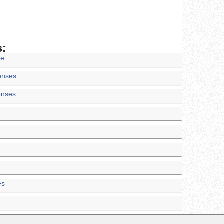
s:
ne
onses
onses
es