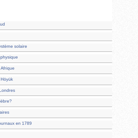
Sud
système solaire
 physique
 Afrique
l Höyük
 Londres
élèbre?
aires
journaux en 1789