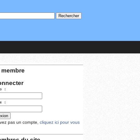
 membre
onnecter
o :
e :
avez pas un compte,
cliquez ici pour vous
mbres du site