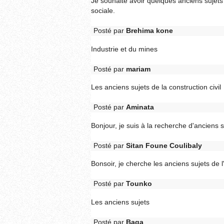
Je souhaite avoir quelques anciens sujets 
sociale.
Posté par
Brehima kone
Industrie et du mines
Posté par
mariam
Les anciens sujets de la construction civil
Posté par
Aminata
Bonjour, je suis à la recherche d'anciens
Posté par
Sitan Foune Coulibaly
Bonsoir, je cherche les anciens sujets de l
Posté par
Tounko
Les anciens sujets
Posté par
Baga