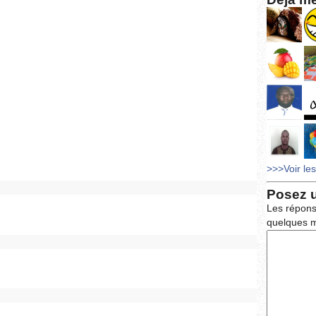
>>>Voir le
Posez 
Les répons
quelques m