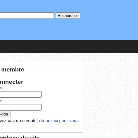
 membre
onnecter
o :
e :
avez pas un compte,
cliquez ici pour vous
mbres du site