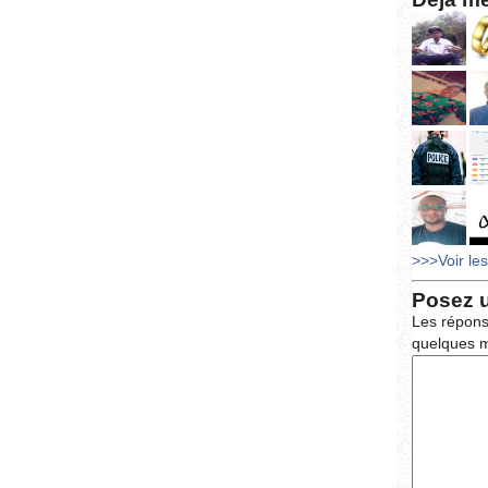
>>>Voir le
Posez 
Les répons
quelques m