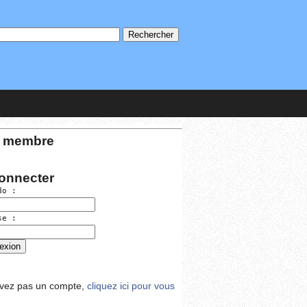
 membre
onnecter
do :
se :
avez pas un compte,
cliquez ici pour vous