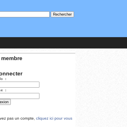
 membre
onnecter
do :
se :
avez pas un compte,
cliquez ici pour vous