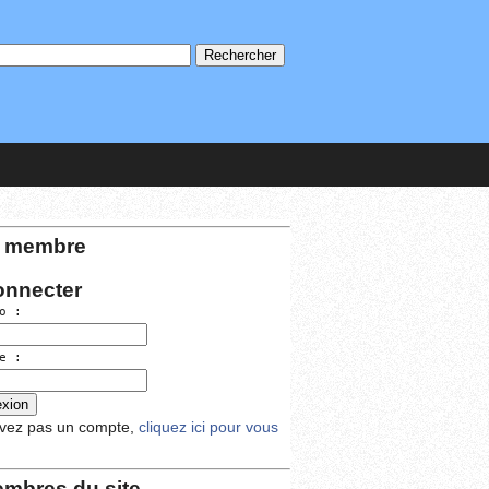
 membre
onnecter
o :
e :
avez pas un compte,
cliquez ici pour vous
mbres du site