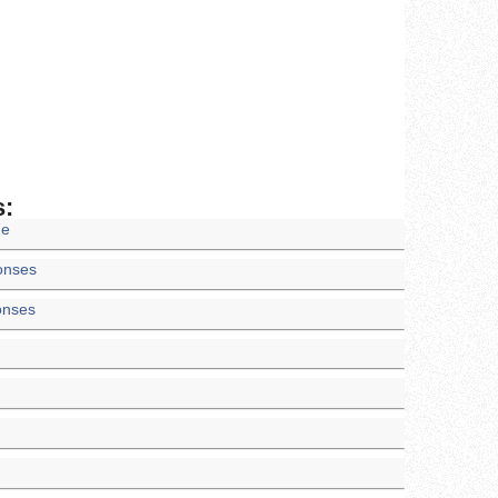
s:
ne
onses
onses