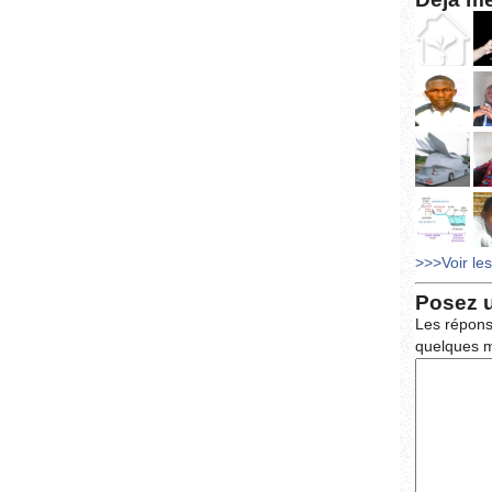
>>>Voir le
Posez 
Les répons
quelques m