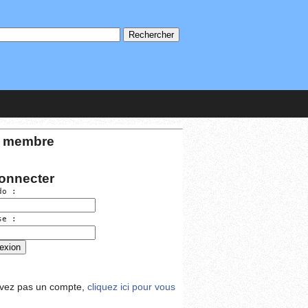
 membre
onnecter
do :
se :
avez pas un compte,
cliquez ici pour vous