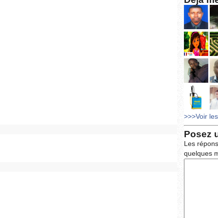
>>>Voir le
Posez 
Les répons
quelques m