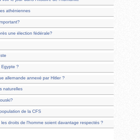
res athéniennes
important?
rès une élection fédérale?
uste
e Egypte ?
ue allemande annexé par Hitler ?
s naturelles
ouski?
 population de la CFS
ue les droits de l'homme soient davantage respectés ?