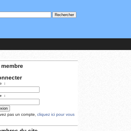
 membre
onnecter
o :
e :
avez pas un compte,
cliquez ici pour vous
mbres du site