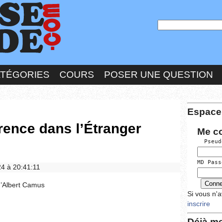
ATÉGORIES
COURS
POSER UNE QUESTION
Espace
érence dans l’Étranger
Me c
  Pseud
MD Pass
24 à 20:41:11
 d’Albert Camus
Si vous n'
inscrire
Déjà me