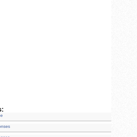
s:
ne
onses