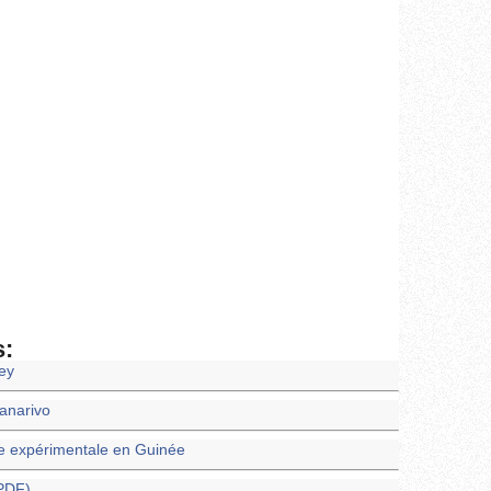
s:
ney
nanarivo
e expérimentale en Guinée
(PDF)