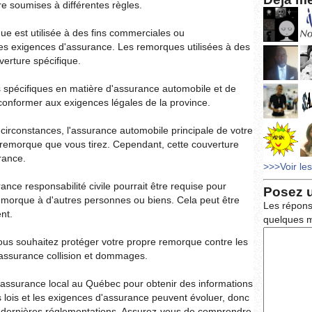
e soumises à différentes règles.
que est utilisée à des fins commerciales ou
 les exigences d'assurance. Les remorques utilisées à des
verture spécifique.
is spécifiques en matière d'assurance automobile et de
e conformer aux exigences légales de la province.
circonstances, l'assurance automobile principale de votre
 remorque que vous tirez. Cependant, cette couverture
rance.
>>>Voir le
rance responsabilité civile pourrait être requise pour
Posez 
morque à d'autres personnes ou biens. Cela peut être
Les répons
nt.
quelques m
ous souhaitez protéger votre propre remorque contre les
assurance collision et dommages.
'assurance local au Québec pour obtenir des informations
s lois et les exigences d'assurance peuvent évoluer, donc
es dernières réglementations. Assurez-vous de comprendre