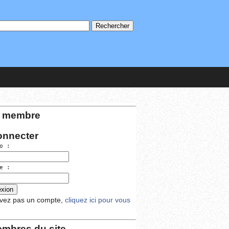
 membre
onnecter
o :
e :
avez pas un compte,
cliquez ici pour vous
mbres du site