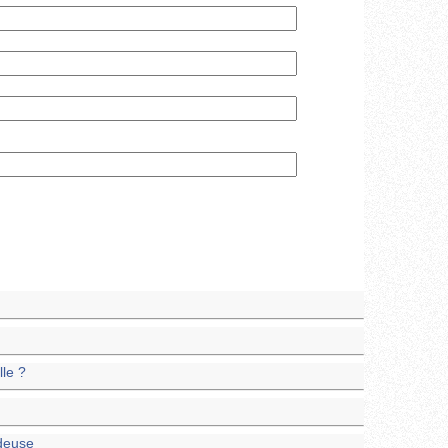
le ?
deuse