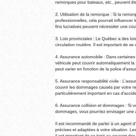
remorques pour bateaux, etc., peuvent êtr
2. Utilisation de la remorque : Si la remor
professionnelles, cela pourrait influencer
fins lucratives peuvent nécessiter une cou
3. Lois provinciales : Le Québec a des lo
circulation routière. Il est important de s
4. Assurance automobile : Dans certaines 
véhicule peut couvrir automatiquement la
peut varier en fonction de la police d'assu
5. Assurance responsabilité civile : L'assu
couvrir les dommages causés par votre re
particulièrement important en cas d'accide
6. Assurance collision et dommages : Si v
dommages, vous pourriez envisager une 
Il est recommandé de parler à un agent d
précises et adaptées à votre situation. Le
il est important de se tenir au courant d