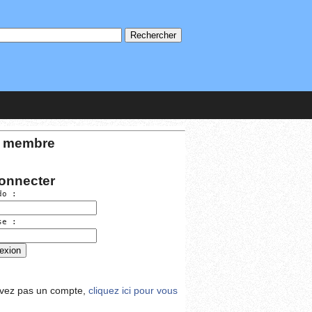
 membre
onnecter
do :
se :
avez pas un compte,
cliquez ici pour vous