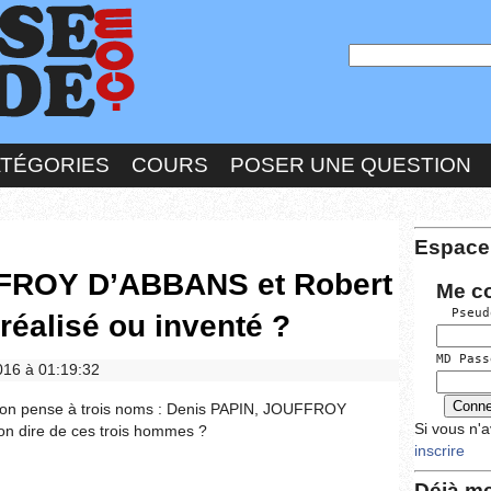
ATÉGORIES
COURS
POSER UNE QUESTION
Espace
FROY D’ABBANS et Robert
Me c
  Pseud
réalisé ou inventé ?
MD Pass
2016 à 01:19:32
, on pense à trois noms : Denis PAPIN, JOUFFROY
Si vous n'
 dire de ces trois hommes ?
inscrire
Déjà me