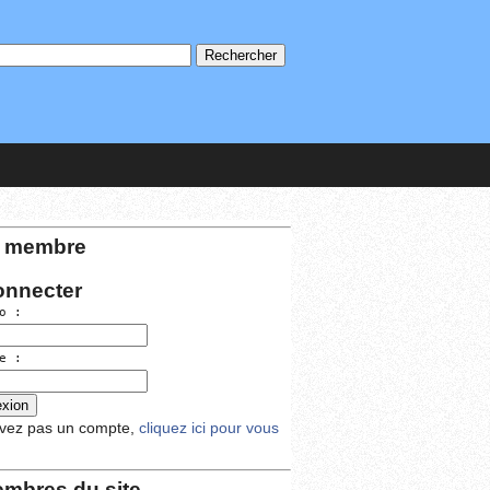
 membre
onnecter
o :
e :
avez pas un compte,
cliquez ici pour vous
mbres du site