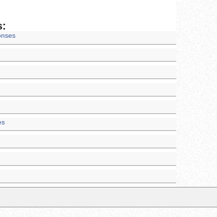
s:
onses
es