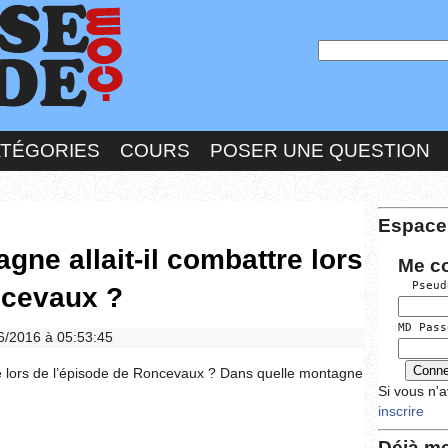
ATÉGORIES
COURS
POSER UNE QUESTION
Espace
gne allait-il combattre lors
Me c
  Pseud
ncevaux ?
MD Pass
06/2016 à 05:53:45
re lors de l’épisode de Roncevaux ? Dans quelle montagne
Si vous n'
inscrire
Déjà me