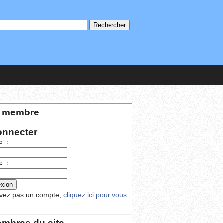
 membre
onnecter
o :
e :
avez pas un compte,
cliquez ici pour vous
mbres du site