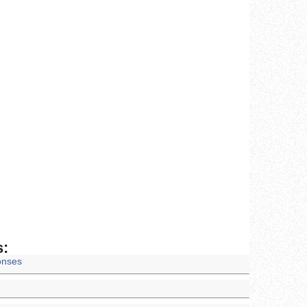
s:
onses