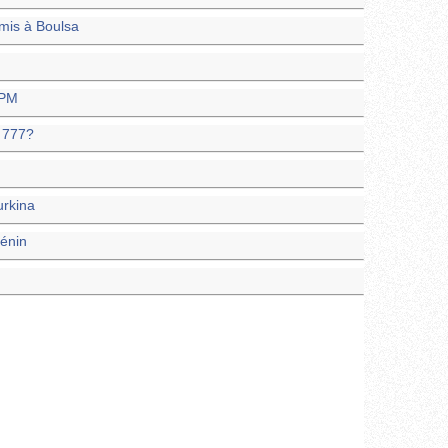
mis à Boulsa
SPM
g 777?
urkina
Bénin