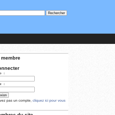
 membre
onnecter
o :
e :
avez pas un compte,
cliquez ici pour vous
mbres du site