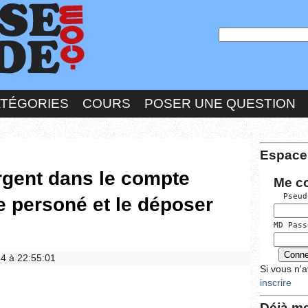
ATÉGORIES
COURS
POSER UNE QUESTION
Espace
rgent dans le compte
Me c
  Pseud
 personé et le déposer
MD Pass
24 à 22:55:01
Si vous n'
inscrire
Déjà me