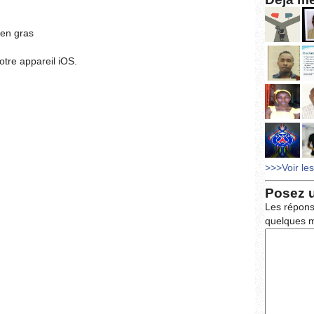
 en gras
tre appareil iOS.
>>>Voir le
Posez 
Les répons
quelques m