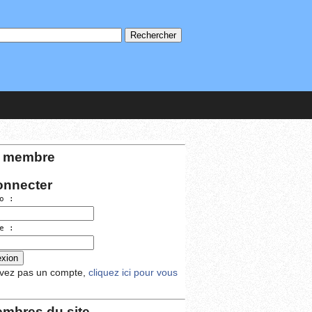
 membre
onnecter
o :
e :
avez pas un compte,
cliquez ici pour vous
mbres du site