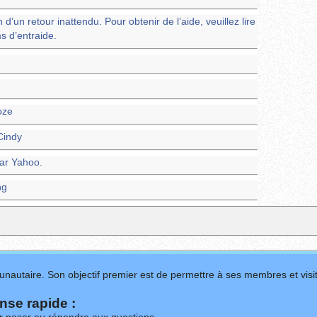
d’un retour inattendu. Pour obtenir de l’aide, veuillez lire
s d’entraide.
oze
Cindy
par Yahoo.
ng
nautaire. Son objectif premier est de permettre à ses membres et visit
se rapide :