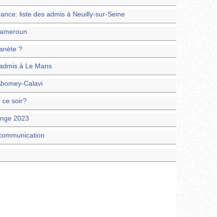
nce: liste des admis à Neuilly-sur-Seine
 Cameroun
lanète ?
s admis à Le Mans
Abomey-Calavi
 ce soir?
enge 2023
e communication