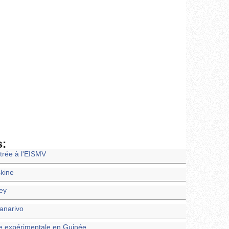
s:
trée à l'EISMV
skine
ney
nanarivo
e expérimentale en Guinée