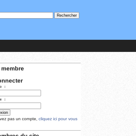
 membre
onnecter
o :
e :
avez pas un compte,
cliquez ici pour vous
mbres du site