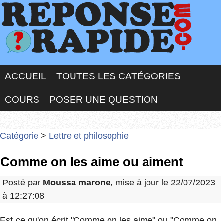
ACCUEIL
TOUTES LES CATÉGORIES
COURS
POSER UNE QUESTION
Catégorie
>
Lettre et philosophie
Comme on les aime ou aiment
Posté par
Moussa marone
, mise à jour le 22/07/2023
à 12:27:08
Est-ce qu'on écrit "Comme on les aime" ou "Comme on