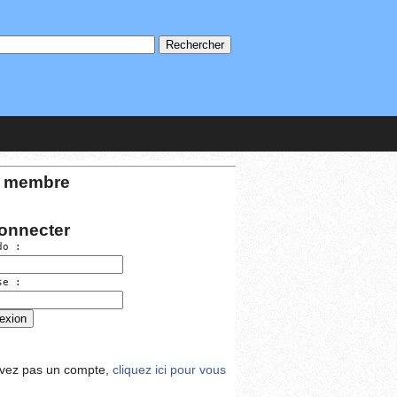
 membre
onnecter
do :
se :
avez pas un compte,
cliquez ici pour vous