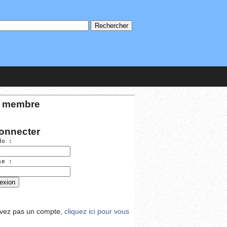
 membre
onnecter
do :
se :
avez pas un compte,
cliquez ici pour vous