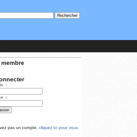
 membre
onnecter
do :
se :
avez pas un compte,
cliquez ici pour vous