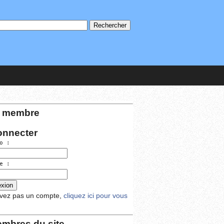
 membre
onnecter
o :
e :
avez pas un compte,
cliquez ici pour vous
mbres du site