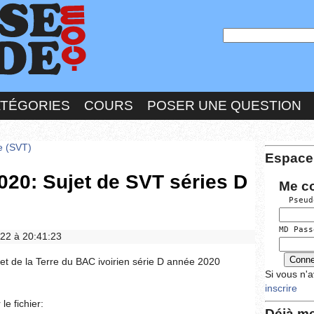
ATÉGORIES
COURS
POSER UNE QUESTION
re (SVT)
Espace
020: Sujet de SVT séries D
Me c
  Pseud
MD Pass
022 à 20:41:23
e et de la Terre du BAC ivoirien série D année 2020
Si vous n'
inscrire
le fichier:
Déjà me