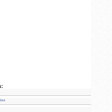
s:
cées