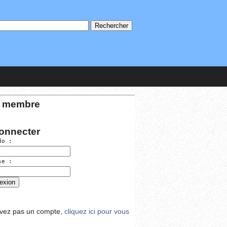
 membre
onnecter
do :
se :
avez pas un compte,
cliquez ici pour vous